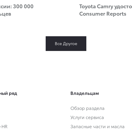
сии: 300 000
Toyota Camry удост
ьцев
Consumer Reports
Все Другое
ный ряд
Владельцам
Обзор раздела
Услуги сервиса
C-HR
Запасные части и масла