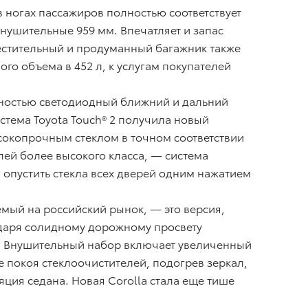
в ногах пассажиров полностью соответствует
нушительные 959 мм. Впечатляет и запас
местительный и продуманный багажник также
о объема в 452 л, к услугам покупателей
олностью светодиодный ближний и дальний
стема Toyota Touch® 2 получила новый
сокопрочным стеклом в точном соответствии
ей более высокого класса, — система
и опустить стекла всех дверей одним нажатием
емый на российский рынок, — это версия,
одаря солидному дорожному просвету
й. Внушительный набор включает увеличенный
е покоя стеклоочистителей, подогрев зеркал,
ция седана. Новая Corolla стала еще тише