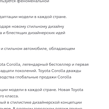
пользуется феноменальной
даптации модели в каждой стране.
агодаря новому стильному дизайну
а и блестящих дизайнерских идей
м и стильном автомобиле, обладающем
yota Corolla, легендарный бестселлер и первая
адцати поколений. Toyota Corolla дважды
зводства глобальные продажи Corolla
ции модели в каждой стране. Новая Toyota
го класса.
ный в стилистике дизайнерской концепции
рьере. В плотном городском потоке трудно