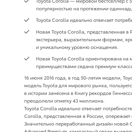
Toyota Corolla — мировой бестселлер с
популярностью на протяжении одиннадц
Toyota Corolla идеально отвечает потр
Новая Toyota Corolla, представленная в
экстерьера, выразительным формам, ярк
и уникальному уровню оснащения.
Новая Toyota Corolla ориентирована н
преимуществами седана премиум-класса
16 июня 2016 года, в год 50-летия модели, To
модель Toyota для мирового рынка, пользуе
в истории занесена в Книгу рекордов Гиннесс
преодолели отметку 43 миллиона.
Toyota Corolla идеально отвечает потребнос
Corolla, представленная в России, опережает
Значительно переработанный дизайн новой C
Advanced Premium, компактный седан выделяе