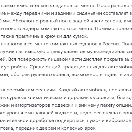
 самых вместительных седанов сегмента. Пространство 
ие между передними и задними сиденьями составляет в
0 мм. Абсолютно ровный пол в задней части салона, в
 нового лидера компактного сегмента. Помимо полезног
а также практичные крючки для сумок.
 аналогов в сегменте компактных седанов в России. П
служившая высокую оценку клиентов мультимедийная си
. Вся поверхность лицевой части дисплея покрыта вы
 устройств. Среди опций, традиционных для автомобил
кой, обогрев рулевого колеса, возможность поднять ил
la к российским реалиям. Каждый автомобиль, поставля
и в суровых климатических и дорожных условиях, благ
жин и амортизаторов подвески и зимнему пакету опци
ого уровня омывающей жидкости, подогрев стекла в зон
значительной доработке подверглась шумо- и виброизоля
тсека, передних дверей и колесных арок.