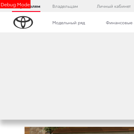
Debug Mode
Покупателям
Владельцам
Личный кабинет
Модельный ряд
Финансовые 
Дилерский центр
Преимущества дилерского цент
В РОССИИ СОСТО
COROLLA
23 июня 2016 г.
Поделиться