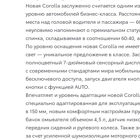
Новая Corolla заслуженно считается одним из
уровню автомобилей бизнес-класса. Расстоян
места над головой водителя и пассажира — 6
неуловимо напоминают о премиальном статусе
спинка, складываемая в соотношении 60:40, 
По уровню оснащения новая Corolla не имеет
свет — уникальное предложение в классе. За
полноцветный 7-дюймовый сенсорный дисплей
с современными стандартами мира мобильных
бесключевого доступа, запуск двигателя кноп
кнопки с функцией AUTO.
Впечатляет и уровень адаптации новой Corol
специально адаптированная для эксплуатаци
в 150 мм, новым комфортным настройкам пру
бачок омывателя объемом 4,5 л, датчик низк
передних сидений и рулевого колеса. Также 
за счет усиленной шумоизоляции моторного о