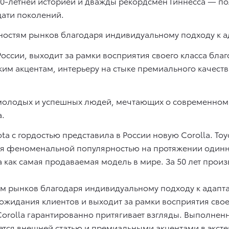
 50-летней историей и дважды рекордсмен Гиннесса — 
ати поколений.
ебностям рынков благодаря индивидуальному подходу к а
 России, выходит за рамки восприятия своего класса бл
им акцентам, интерьеру на стыке премиального качеств
а молодых и успешных людей, мечтающих о современно
.
yota с гордостью представила в России новую Corolla. To
тся феноменальной популярностью на протяжении одинн
а как самая продаваемая модель в мире. За 50 лет прои
тям рынков благодаря индивидуальному подходу к адапта
 ожидания клиентов и выходит за рамки восприятия свое
orolla гарантированно притягивает взгляды. Выполнен
тся внешней статью и премиальными акцентами в эксте