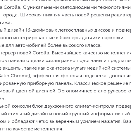
ta Corolla. С уникальными светодиодными технологиями 
 города. Широкая нижняя часть новой решетки радиат
тижа.
ый дизайн 16-дюймовых легкосплавных дисков и подчер
анно интегрированные в бамперы датчики парковки, — 
ые для автомобилей более высокого класса.
нтерьер новой Corolla. Высочайшее качество исполнени
лов панели отделки филигранно подогнаны и предлаг
кценты, такие как окантовка мультимедийной системы в 
Satin Chrome), эффектная фоновая подсветка, дополня
зированную приборную панель. Классическое решение 
мовый цветной дисплей. Эргономичнее стало рулевое 
йн.
ьной консоли блок двухзонного климат-контроля подвер
ный стильный дизайн и новый крупный информативный 
м и обладают четко выверенным усилием нажатия. Важ
нт на качестве исполнения.