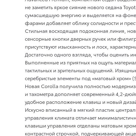
не заметить яркое сияние нового седана Toyo
сумасшедшую энергию и выделяется на фоне
фарами добавляет облику солидности и прес
Стильная восходящая подоконная линия, нов
сенсорные кнопки дверных ручек или филигр
присутствуют изысканность и лоск, характерн
Достаточно одного взгляда, чтобы оценить и
Выполненные из приятных на ощупь материа
тактильных и зрительных ощущений. Изящные а
серебристые элементы под «матовый хром» (
Новая Corolla получила полностью модерни
и тахометра дополняет современный 4,2-дюй
удобное расположение клавиш и новый диза
Искусно вписанный в мягкий пластик централ
управления климата отличает минималистич
клавиши управления отделаны матовым хромо
контрастной строчкой, подчеркивающей акце