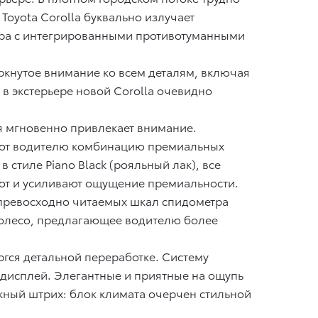
Toyota Corolla буквально излучает
ора с интегрированными противотуманными
кнутое внимание ко всем деталям, включая
в экстерьере новой Corolla очевидно
я мгновенно привлекает внимание.
ают водителю комбинацию премиальных
стиле Piano Black (рояльный лак), все
ют и усиливают ощущение премиальности.
превосходно читаемых шкал спидометра
колесо, предлагающее водителю более
гся детальной переработке. Систему
дисплей. Элегантные и приятные на ощупь
ный штрих: блок климата очерчен стильной