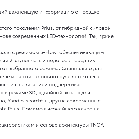
ющий важнейшую информацию о поездке
ого поколения Prius, от гибридной силовой
нове современных LED-технологий. Так, яркие
троля с режимом S-Flow, обеспечивающим
овый 2-ступенчатый подогрев передних
и от выбранного режима. Специально для
ле и на спицах нового рулевого колеса.
uch 2 с навигацией поддерживает
т в режиме 3D, «двойной экран» для
а, Yandex search® и другие современные
ota Prius. Помимо высочайшего качества
актеристикам и основе архитектуры TNGA.