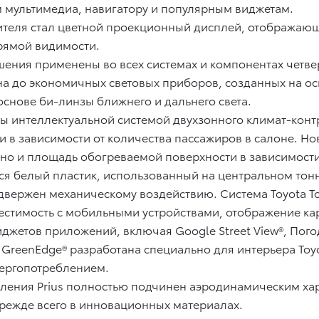
 мультимедиа, навигатору и популярным виджетам.
ителя стал цветной проекционный дисплей, отобража
прямой видимости.
я применены во всех системах и компонентах четверт
на до экономичных световых приборов, созданных на ос
снове би-линзы ближнего и дальнего света.
ны интеллектуальной системой двухзонного климат-кон
 в зависимости от количества пассажиров в салоне. Н
, но и площадь обогреваемой поверхности в зависимост
ся белый пластик, использованный на центральном тонне
вержен механическому воздействию. Система Toyota To
естимость с мобильными устройствами, отображение кар
жетов приложений, включая Google Street View®, Погод
GreenEdge® разработана специально для интерьера Toy
нергопотреблением.
ения Prius полностью подчинен аэродинамическим хар
прежде всего в инновационных материалах.