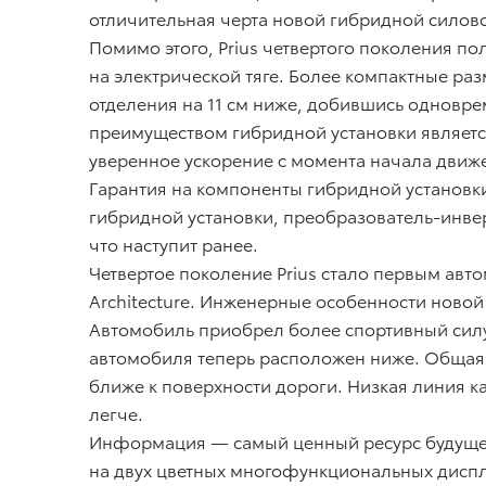
отличительная черта новой гибридной силовой
Помимо этого, Prius четвертого поколения 
на электрической тяге. Более компактные ра
отделения на 11 см ниже, добившись одновр
преимуществом гибридной установки является
уверенное ускорение с момента начала движе
Гарантия на компоненты гибридной установки
гибридной установки, преобразователь-инверто
что наступит ранее.
Четвертое поколение Prius стало первым авт
Architecture. Инженерные особенности новой
Автомобиль приобрел более спортивный силуэ
автомобиля теперь расположен ниже. Общая в
ближе к поверхности дороги. Низкая линия к
легче.
Информация — самый ценный ресурс будущег
на двух цветных многофункциональных диспл