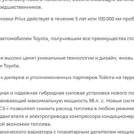
предшественников.
ки Prius действует в течение 5 лет или 100 000 км пробе
м автомобилем Toyota, получившим все преимущества г
ые высоко ценят уникальные технологии и дизайн, вновь
 Toyota.
х дилеров и уполномоченных партнеров Тойота на терр
щная и надежная гибридная силовая установка нового п
азвивающий максимальную мощность 98 л. с. Новые си
TCS-i позволяют снизить расход топлива в любом режим
я двигателя и электропривода компрессора кондиционер
ной экономии топлива.
ханического вариатора с планетарным делителем мощно