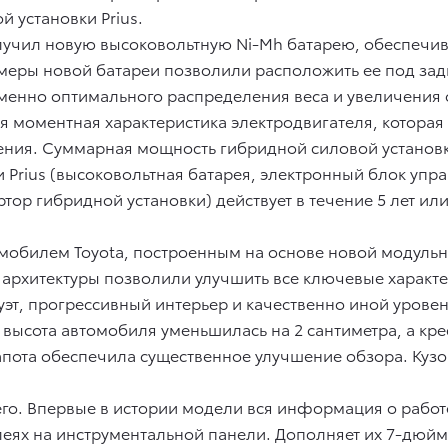
 установки Prius.
получил новую высоковольтную Ni-Mh батарею, обеспе
змеры новой батареи позволили расположить ее под зад
еменно оптимального распределения веса и увеличения
 моментная характеристика электродвигателя, которая 
ния. Суммарная мощность гибридной силовой установки 
 Prius (высоковольтная батарея, электронный блок упр
р гибридной установки) действует в течение 5 лет или 1
омобилем Toyota, построенным на основе новой модульн
 архитектуры позволили улучшить все ключевые характер
т, прогрессивный интерьер и качественно иной уровень
ысота автомобиля уменьшилась на 2 сантиметра, а крес
апота обеспечила существенное улучшение обзора. Кузов
о. Впервые в истории модели вся информация о работ
еях на инструментальной панели. Дополняет их 7-дюй