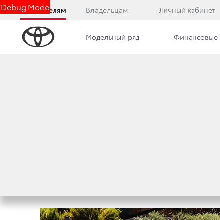
Debug Mode
Покупателям
Владельцам
Личный кабинет
Модельный ряд
Финансовые 
Дилерский центр
Преимущества дилерского цент
TOYOTA НАЧИНАЕ
В РОССИИ
10 февраля 2017 г.
Поделиться