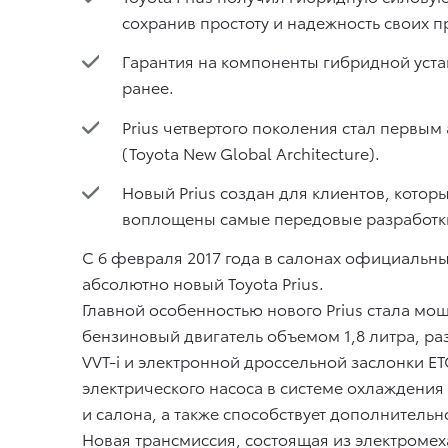
сохранив простоту и надежность своих 
Гарантия на компоненты гибридной установ
ранее.
Prius четвертого поколения стал первы
(Toyota New Global Architecture).
Новый Prius создан для клиентов, котор
воплощены самые передовые разработки
С 6 февраля 2017 года в салонах официальны
абсолютно новый Toyota Prius.
Главной особенностью нового Prius стала мо
бензиновый двигатель объемом 1,8 литра, р
VVT-i и электронной дроссельной заслонки E
электрического насоса в системе охлаждени
и салона, а также способствует дополнитель
Новая трансмиссия, состоящая из электроме