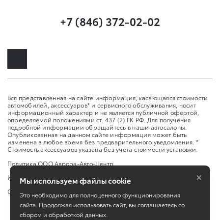
+7 (846) 372-02-02
Вся представленная на сайте информация, касающаяся стоимости
автомобилей, аксессуаров* и сервисного обслуживания, носит
информационный характер и не является публичной офертой,
определяемой положениями ст. 437 (2) ГК РФ. Для получения
подробной информации обращайтесь в наши автосалоны.
Опубликованная на данном сайте информация может быть
изменена в любое время без предварительного уведомления. *
Стоимость аксессуаров указана без учета стоимости установки.
Политика ООО Аврора-Авто-Центр
×
Изменить настройку cookies
Мы используем файлы cookie
Сбросить cookie
Это необходимо для полноценного функционирования
сайта. Продолжая использовать сайт, вы соглашаетесь со
сбором и обработкой данных.