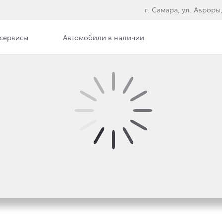
г. Самара, ул. Авроры,
сервисы
Автомобили в наличии
ра
Сотрудники
Вакансии
ISER 200 И TOYOTA H
Х СЕГМЕНТАХ В ПРЕ
ОДА-2015»