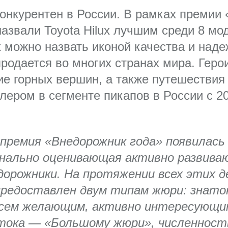
конкурентен в России. В рамках премии
азвали Toyota Hilux лучшим среди 8 мо
x можно назвать иконой качества и наде
продается во многих странах мира. Гер
ние горных вершин, а также путешестви
лером в сегменте пикапов в России с 20
ремия «Внедорожник года» появилась в
онально оценивающая активно развив
орожники. На протяжении всех этих 
 предоставлен двум типам жюри: знат
всем желающим, активно интересующи
тока — «Большому жюри», численност