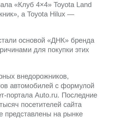
ала «Клуб 4×4» Toyota Land
ик», а Toyota Hilux —
x стали основой «ДНК» бренда
ричинами для покупки этих
ерных внедорожников,
тов автомобилей с формулой
т-портала Auto.ru. Последние
 тысяч посетителей сайта
е представлены на рынке