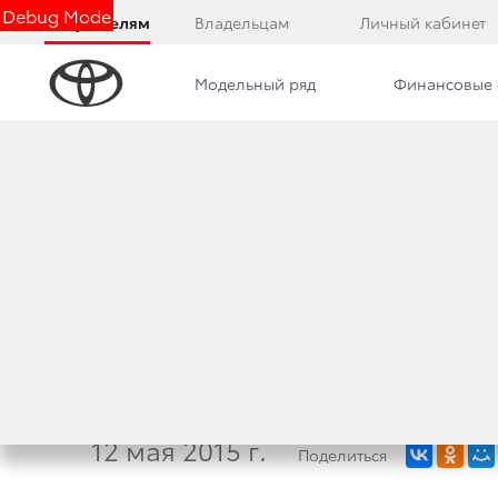
Debug Mode
Покупателям
Владельцам
Личный кабинет
Модельный ряд
Финансовые 
Дилерский центр
Преимущества дилерского цент
TOYOTA LAND СRU
ЛУЧШИМИ В СВОИ
«ВНЕДОРОЖНИК Г
12 мая 2015 г.
Поделиться