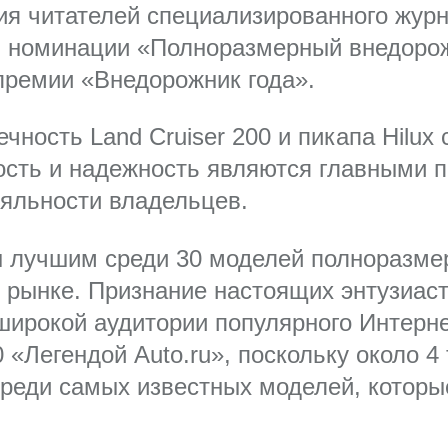
ия читателей специализированного журн
в номинации «Полноразмерный внедорожн
 премии «Внедорожник года».
ечность Land Cruiser 200 и пикапа Hilu
ость и надежность являются главными п
ояльности владельцев.
нан лучшим среди 30 моделей полноразм
 рынке. Признание настоящих энтузиас
широкой аудитории популярного Интерне
0 «Легендой Auto.ru», поскольку около 4
реди самых известных моделей, которы