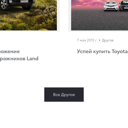
7 мая 2015 г.
Другое
ложение
Успей купить Toyota
орожников Land
Все Другое