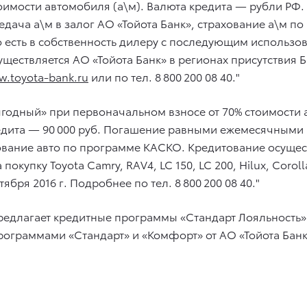
стоимости автомобиля (а\м). Валюта кредита — рубли Р
едача а\м в залог АО «Тойота Банк», страхование а\м 
 то есть в собственность дилеру с последующим использ
уществляется АО «Тойота Банк» в регионах присутствия Б
.toyota-bank.ru
или по тел. 8 800 200 08 40."
Выгодный» при первоначальном взносе от 70% стоимости 
едита — 90 000 руб. Погашение равными ежемесячными
хование авто по программе КАСКО. Кредитование осущест
окупку Toyota Camry, RAV4, LC 150, LC 200, Hilux, Coroll
ября 2016 г. Подробнее по тел. 8 800 200 08 40."
предлагает кредитные программы «Стандарт Лояльность»
ограммами «Стандарт» и «Комфорт» от АО «Тойота Банк