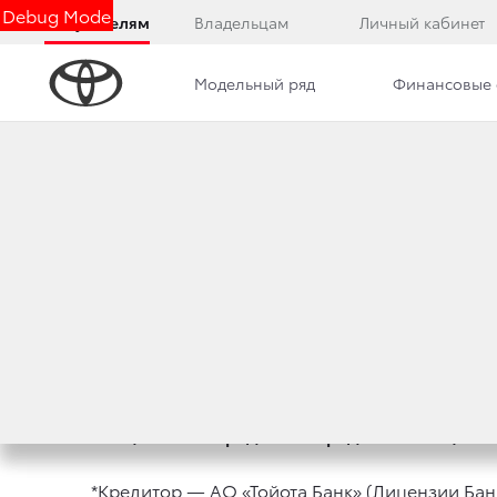
Debug Mode
Покупателям
Владельцам
Личный кабинет
Модельный ряд
Финансовые 
Дилерский центр
Преимущества дилерского цент
СПЕЦИАЛЬНОЕ К
12 апреля 2022 г.
Поделиться
Специальное кредитное предложение 9,9% 
*Кредитор — АО «Тойота Банк» (Лицензии Банк