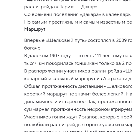
ралли-рейда «Париж — Дакар».
Со времени появления «Дакара» в календарь
Но самым престижным и самым известным ре
Маршрут
Впервые «Шелковый путь» состоялся в 2009 г
богаче.
В далеком 1907 году — то есть 111 лет тому 
тысяч км покорилась гонщикам только за 2 п
В распоряжении участников ралли-рейда «Шел
коварный и сложный маршрут из Астрахани до
Общая протяженность дистанции «Шелкового п
короткий маршрут не значит более легкий. Н
динамичнее и интереснее. Так, протяженност
суммарная протяженность нехронометрируемы
Участников гонки ждут 7 этапов, которые прой
полюбили ралли-рейды: горные участки и ча
русские равнины и степи. И всё это под соу