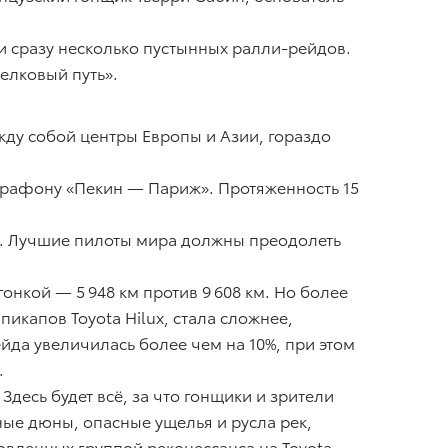
 сразу несколько пустынных ралли-рейдов.
елковый путь».
жду собой центры Европы и Азии, гораздо
 марафону «Пекин — Париж». Протяженность 15
ки. Лучшие пилоты мира должны преодолеть
нкой — 5 948 км против 9 608 км. Но более
икапов Toyota Hilux, стала сложнее,
йда увеличилась более чем на 10%, при этом
.
Здесь будет всё, за что гонщики и зрители
ые дюны, опасные ущелья и русла рек,
овленных группой реконессанса на Toyota