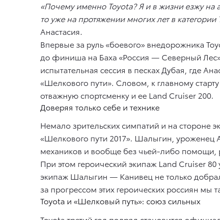
«Почему именно Toyota? Я и в жизни езжу на
то уже на протяжении многих лет в категори
Анастасия.
Впервые за руль «боевого» внедорожника Toy
до финиша на Баха «Россия — Северный Лес»
испытательная сессия в песках Дубая, где Ан
«Шелкового пути». Словом, к главному старту
отважную спортсменку и ее Land Cruiser 200.
Доверяя только себе и технике
Немало зрительских симпатий и на стороне эк
«Шелкового пути 2017». Шалыгин, уроженец 
механиков и вообще без чьей-либо помощи, 
При этом героический экипаж Land Cruiser 8
экипаж Шалыгин — Канивец не только добралс
за прогрессом этих героических россиян мы 
Toyota и «Шелковый путь»: союз сильных
Toyota третий год подряд становится офици