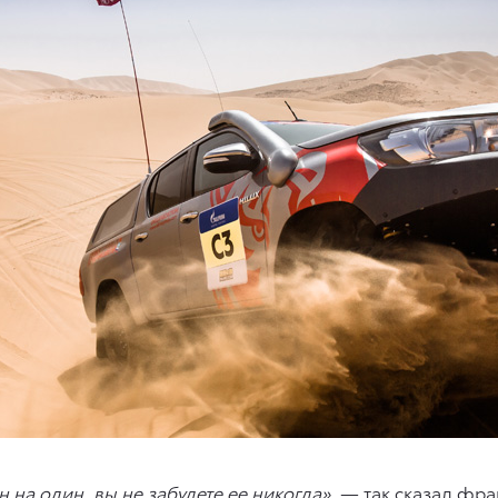
 на один, вы не забудете ее никогда»
, — так сказал фр